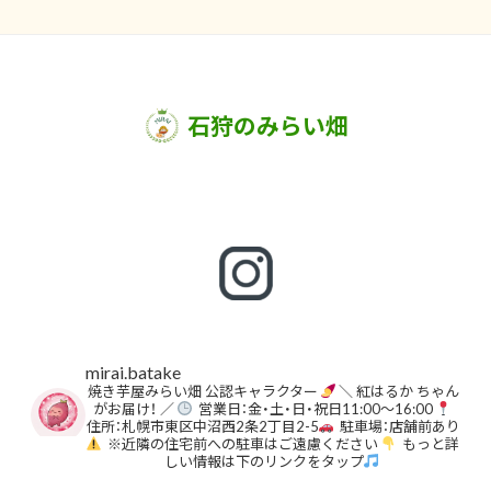
石狩のみらい畑
mirai.batake
焼き芋屋みらい畑 公認キャラクター
＼ 紅はるか ちゃん
がお届け！ ／
営業日：金・土・日・祝日11:00〜16:00
住所：札幌市東区中沼西2条2丁目2-5
駐車場：店舗前あり
※近隣の住宅前への駐車はご遠慮ください
もっと詳
しい情報は下のリンクをタップ