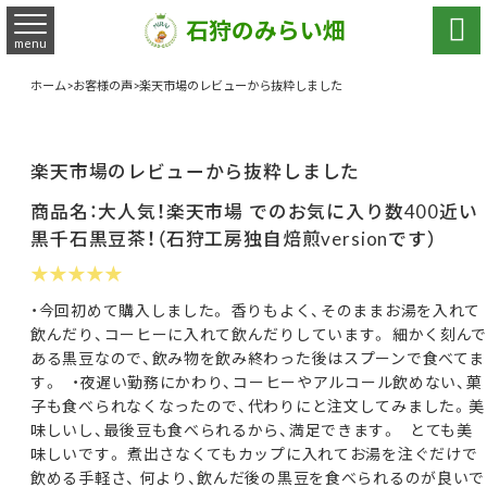

石狩のみらい畑
menu
ホーム
>
お客様の声
>
楽天市場のレビューから抜粋しました
楽天市場のレビューから抜粋しました
商品名：大人気！楽天市場 でのお気に入り数400近い
黒千石黒豆茶！（石狩工房独自焙煎versionです）
★★★★★
・今回初めて購入しました。 香りもよく、そのままお湯を入れて
飲んだり、コーヒーに入れて飲んだりしています。 細かく刻んで
ある黒豆なので、飲み物を飲み終わった後はスプーンで食べてま
す。 ・夜遅い勤務にかわり、コーヒーやアルコール飲めない、菓
子も食べられなくなったので、代わりにと注文してみました。美
味しいし、最後豆も食べられるから、満足できます。 とても美
味しいです。 煮出さなくてもカップに入れてお湯を注ぐだけで
飲める手軽さ、 何より、飲んだ後の黒豆を食べられるのが良いで