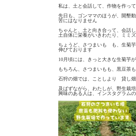
私は、土と会話して、作物を作って
先日も、ゴンママのほうが、開墾動
苦にはなりません
ちゃんと、土と向き合って、会話し
土自体に栄養がいきわたり、ミミズ
ちょうど、さつまいも も、生菊芋
伸びております
10月頃には、きっと大きな生菊芋
もちろん、さつまいもも、黒豆茶も
石狩の畑では、ことしより 貸し畑
及ばずながら、わたしが、野生栽培
興味のある人は、インスタグラムの