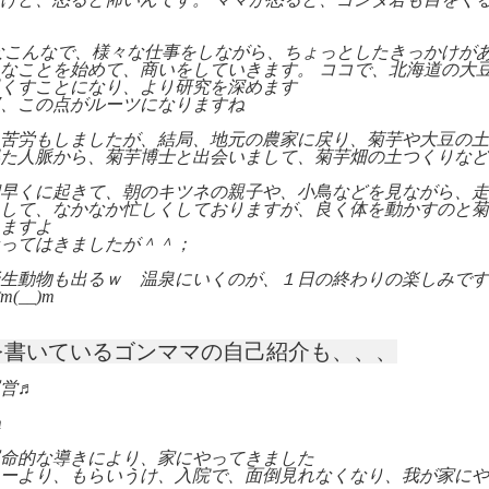
なこんなで、様々な仕事をしながら、ちょっとしたきっかけが
なことを始めて、商いをしていきます。 ココで、北海道の大
くすことになり、より研究を深めます
、この点がルーツになりますね
苦労もしましたが、結局、地元の農家に戻り、菊芋や大豆の土
た人脈から、菊芋博士と出会いまして、菊芋畑の土つくりなど
早くに起きて、朝のキツネの親子や、小鳥などを見ながら、走
して、なかなか忙しくしておりますが、良く体を動かすのと菊
ますよ
ってはきましたが＾＾；
生動物も出るｗ 温泉にいくのが、１日の終わりの楽しみです
__)m
を書いているゴンママの自己紹介も、、、
営♬
m
命的な導きにより、家にやってきました
ーより、もらいうけ、入院で、面倒見れなくなり、我が家にや