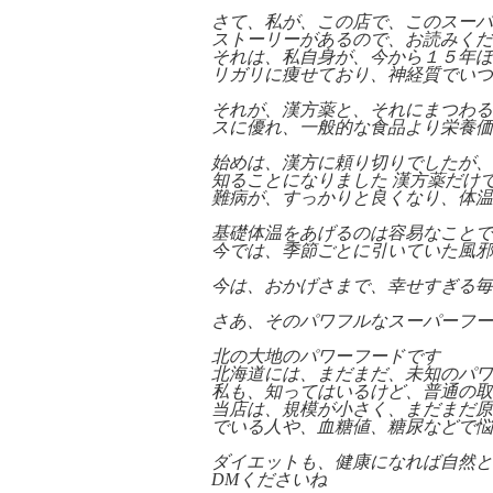
さて、私が、この店で、このスーパ
ストーリーがあるので、お読みくだ
それは、私自身が、今から１５年ほ
リガリに痩せており、神経質でいつ
それが、漢方薬と、それにまつわる
スに優れ、一般的な食品より栄養価
始めは、漢方に頼り切りでしたが、
知ることになりました 漢方薬だけ
難病が、すっかりと良くなり、体温
基礎体温をあげるのは容易なことで
今では、季節ごとに引いていた風邪
今は、おかげさまで、幸せすぎる毎
さあ、そのパワフルなスーパーフー
北の大地のパワーフードです
北海道には、まだまだ、未知のパワ
私も、知ってはいるけど、普通の取
当店は、規模が小さく、まだまだ原
でいる人や、血糖値、糖尿などで悩
ダイエットも、健康になれば自然と
DMくださいね