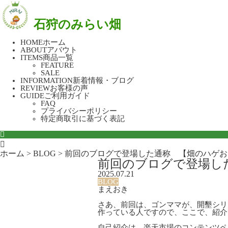
石狩のみらい畑
HOME
ホーム
ABOUT
アバウト
ITEMS
商品一覧
FEATURE
SALE
INFORMATION
新着情報・ブログ
REVIEW
お客様の声
GUIDE
ご利用ガイド
FAQ
プライバシーポリシー
特定商取引に基づく表記

ホーム
>
BLOG
>
前回のブログで登場した通称 【畑のハゲお
前回のブログで登場し
2025.07.21
BLOG
まえおき
さあ、前回は、ゴンママが、開墾シリ
作っている人ですので、ここで、紹介
自己紹介は、楽天市場のコンテンツペ