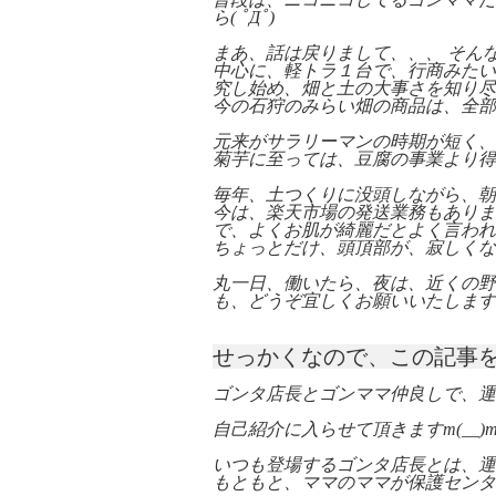
ら( ﾟДﾟ)
まあ、話は戻りまして、、、 そん
中心に、軽トラ１台で、行商みたい
究し始め、畑と土の大事さを知り尽
今の石狩のみらい畑の商品は、全部
元来がサラリーマンの時期が短く、
菊芋に至っては、豆腐の事業より得
毎年、土つくりに没頭しながら、朝
今は、楽天市場の発送業務もありま
で、よくお肌が綺麗だとよく言われ
ちょっとだけ、頭頂部が、寂しくな
丸一日、働いたら、夜は、近くの野
も、どうぞ宜しくお願いいたしますm(
せっかくなので、この記事
ゴンタ店長とゴンママ仲良しで、運
自己紹介に入らせて頂きますm(__)
いつも登場するゴンタ店長とは、運
もともと、ママのママが保護センタ