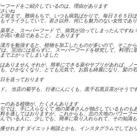
ーフードをご紹介しているのは、理由があります
さいね
ど前まで、難病もちで、いつも病気ばかりで、毎日３６５日ほ
もイライラしていて、若さ以外、何にも魅力のない女性であり
薬草と、スーパーフード で、病気が治ってしまったんですね 
が高い食品であること。 とあります
漢方を勉強すると、植物を加工したものが多いので、そこから
では、完治には至らずに、スーパーフードを研究して、料理に
まで上がってしまいました
はありません それが、簡単にできる薬やサプリがあれば、ノ
も、ひかなくなり、とても元気で、お肌も綺麗になり、髪の毛
日を送っております
ド。 当店の菊芋も、行者にんにくも、黒千石黒豆茶がそうで
ーのある植物が、たくさんあります
引では、手に入らなくて 他の業者さんが独占しているものも
料を逃してはおりますが、これからも、北の大地のパワーフー
んでいる人に、少しでも、簡単に取り入れられて、その知識も
痩せれます ダイエット相談とかも、インスタグラムでしており