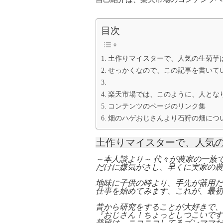
目次
土作りマイスターで、人気の生菊芋
せっかくなので、この記事を書いて
楽天市場では、このように、人とな
コンテンツのページのリンク集
畑のハゲおじさんより石狩の畑につ
土作りマイスターで、人気
～本人談より～ 代々が農家の一族
だけに嫌気がさし、早くに実家の農
地味に子供の時より、手先が器用だ
仕事を始めてみます、これが、最初
昔から研究をすることが大好きで、
『おじさん！ちょっとしつこいです
普段は、ニコニコしてるゴンママだ