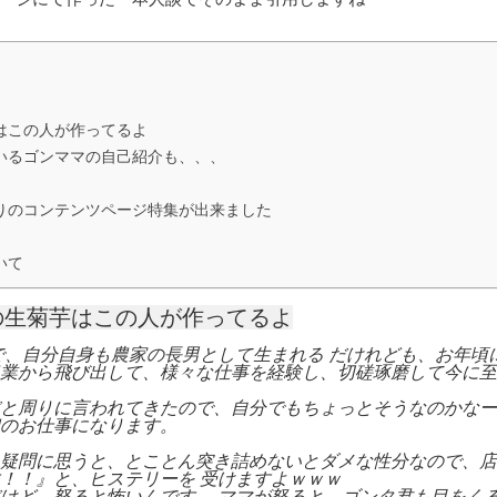
はこの人が作ってるよ
いるゴンママの自己紹介も、、、
りのコンテンツページ特集が出来ました
いて
の生菊芋はこの人が作ってるよ
で、自分自身も農家の長男として生まれる だけれども、お年頃
業から飛び出して、様々な仕事を経験し、切磋琢磨して今に至
と周りに言われてきたので、自分でもちょっとそうなのかなー
のお仕事になります。
疑問に思うと、とことん突き詰めないとダメな性分なので、店
！！』と、ヒステリーを 受けますよｗｗｗ
けど、怒ると怖いんです。 ママが怒ると、ゴンタ君も目をく